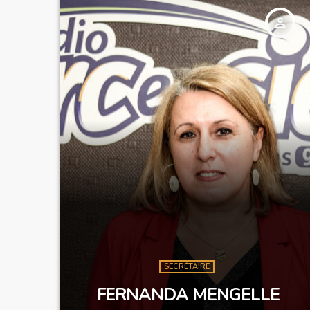
person_outline
SECRÉTAIRE
FERNANDA MENGELLE