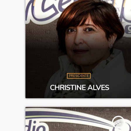
PRÉSIDENTE
CHRISTINE ALVES
person_outline