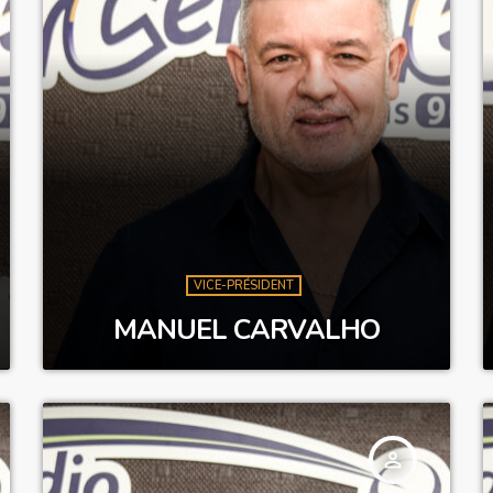
VICE-PRÉSIDENT
MANUEL CARVALHO
person_outline