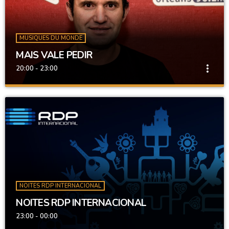
MUSIQUES DU MONDE
MAIS VALE PEDIR
more_vert
20:00 - 23:00
MAIS VALE PEDIR
close
ANIMATEUR : RUI ANDRÉ
Emission avec différents types de musiques Portugais, Français,
Anglais ou venant d'autres pays. Diffusion de Musiques et
dédicaces.
NOITES RDP INTERNACIONAL
NOITES RDP INTERNACIONAL
23:00 - 00:00