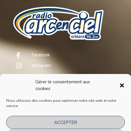
Facebook
Instagram
Gérer le consentement aux
cookies
Nous utilisons des cookies pour optimiser notre site web et notre
service.
COPYRIGHT
2021
ACCEPTER
POLITIQUE DE CONFIDENTIALITÉ
POLITIQUE DE COOKIES (EU)