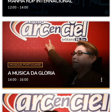
MANHÃ RDP INTERNACIONAL
12:00 - 14:00
MUSIQUE PORTUGAISE
A MÚSICA DA GLÓRIA
more_vert
14:00 - 16:00
A MÚSICA DA GLÓRIA
close
ANIMATRICE : GLÓRIA
Musique et Recettes Traditionnelle Portugaise.