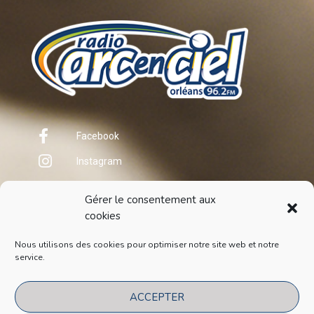
Facebook
Instagram
Gérer le consentement aux
cookies
Nous utilisons des cookies pour optimiser notre site web et notre
service.
COPYRIGHT
2021
ACCEPTER
POLITIQUE DE CONFIDENTIALITÉ
POLITIQUE DE COOKIES (EU)