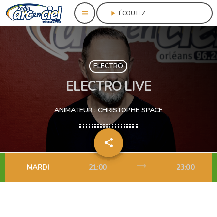
menu
play_arrow
ÉCOUTEZ					
ELECTRO
ELECTRO LIVE
ANIMATEUR : CHRISTOPHE SPACE
share
email
12
trending_flat
MARDI
21:00
23:00