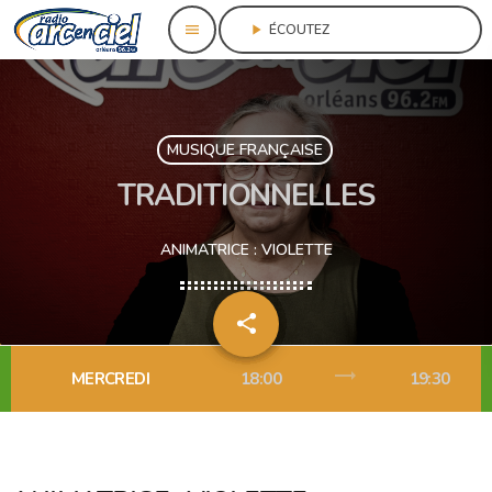
menu
play_arrow
ÉCOUTEZ					
MUSIQUE FRANÇAISE
TRADITIONNELLES
ANIMATRICE : VIOLETTE
share
email
trending_flat
MERCREDI
18:00
19:30